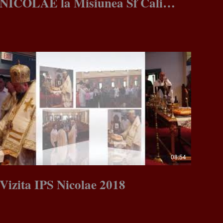
NICOLAE la Misiunea Sf Calinic
de la Cernica 10 iunie 2017
08:54
Vizita IPS Nicolae 2018