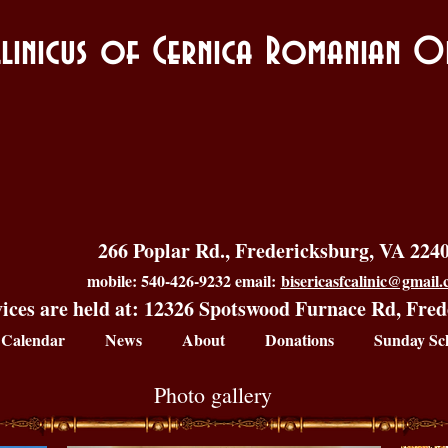
allinicus of Cernica Romanian
266 Poplar Rd., Fredericksburg, VA 224
mobile: 540-426-9232 email:
bisericasfcalinic@gmail
ices are held at: 12326 Spotswood Furnace Rd, Fre
Calendar
News
About
Donations
Sunday Sc
Photo gallery