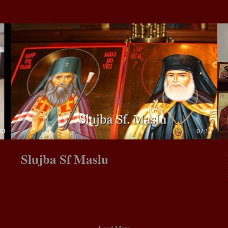
33
07:17
Slujba Sf Maslu