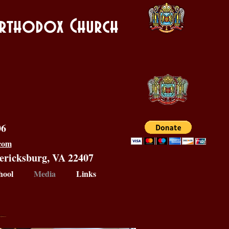
 Orthodox Church
06
.com
dericksburg, VA 22407
hool
Media
Links