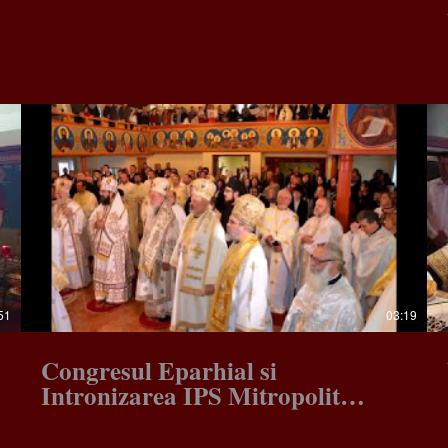
51
03:19
Congresul Eparhial si
Intronizarea IPS Mitropolit
NICOLAE, 2017