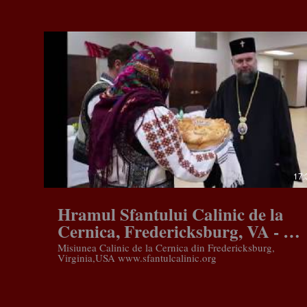
2017
17:
Hramul Sfantului Calinic de la
Cernica, Fredericksburg, VA - 14
Aprilie, 2019
Misiunea Calinic de la Cernica din Fredericksburg,
Virginia,USA www.sfantulcalinic.org